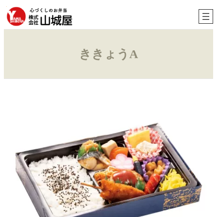
内
容
を
ス
キ
ききょうA
ッ
プ